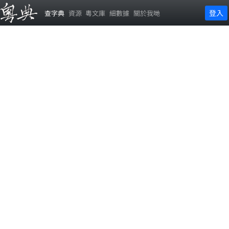
登入
查字典
資源
粵文庫
細數據
關於我哋