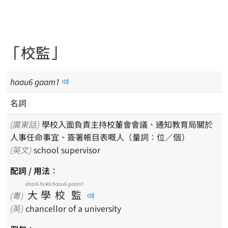
「校監」
haau
6
gaam
1
名詞
(廣東話)
學校入面負責主持校董會會議、通知教育局關於
人事任命事宜、簽署帳目表嘅人（量詞：位／個）
(英文)
school supervisor
配詞 / 用法：
daai6
hok6
haau6
gaam1
大
學
校
監
(粵)
(英)
chancellor of a university