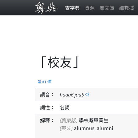
查字典
資源
粵文庫
細數據
「校友」
第 #1 條
讀音：
haau
6
jau
5
詞性：
名詞
解釋：
(廣東話)
學校嘅畢業生
(英文)
alumnus; alumni