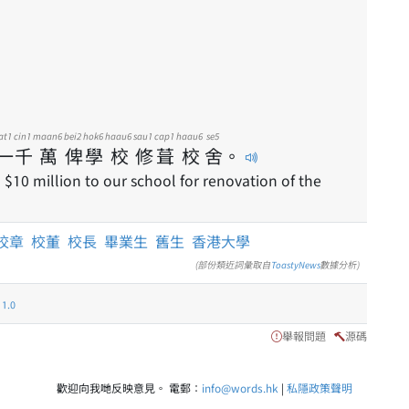
at1
cin1
maan6
bei2
hok6
haau6
sau1
cap1
haau6
se5
一
千
萬
俾
學
校
修
葺
校
舍
。
$10 million to our school for renovation of the
校章
校董
校長
畢業生
舊生
香港大學
(部份類近詞彙取自
ToastyNews
數據分析)
.0
舉報問題
源碼
歡迎向我哋反映意見。 電郵：
info@words.hk
|
私隱政策聲明