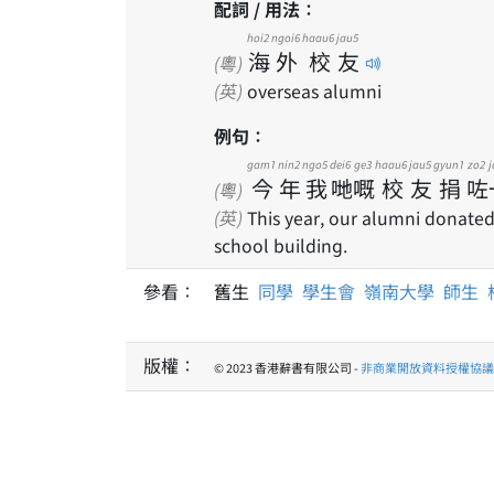
配詞 / 用法：
hoi2
ngoi6
haau6
jau5
海
外
校
友
(粵)
(英)
overseas alumni
例句：
gam1
nin2
ngo5
dei6
ge3
haau6
jau5
gyun1
zo2
j
今
年
我
哋
嘅
校
友
捐
咗
(粵)
(英)
This year, our alumni donated 
school building.
參看：
舊生
同學
學生會
嶺南大學
師生
版權：
© 2023 香港辭書有限公司 -
非商業開放資料授權協議 1