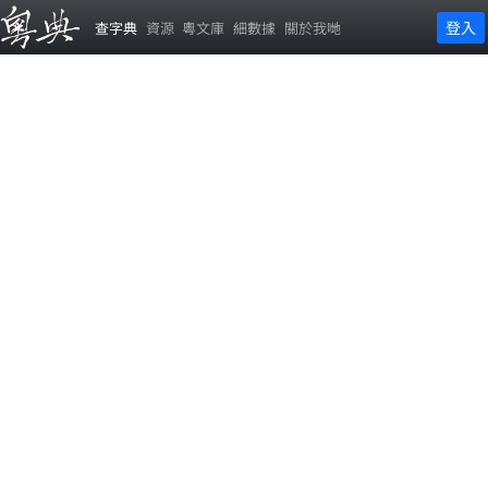
登入
查字典
資源
粵文庫
細數據
關於我哋