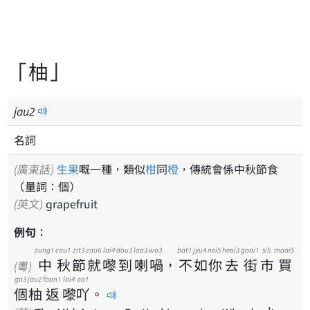
「柚」
jau
2
名詞
(廣東話)
生果
嘅一種，類似
柑
同
橙
，傳統會係中秋節食
（量詞：個）
(英文)
grapefruit
例句：
zung1
cau1
zit3
zau6
lai4
dou3
laa3
wo3
bat1
jyu4
nei5
heoi3
gaai1
si5
maai5
中
秋
節
就
嚟
到
喇
喎
，
不
如
你
去
街
市
買
(粵)
go3
jau2
faan1
lai4
aa1
個
柚
返
嚟
吖
。