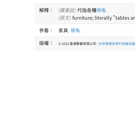
解釋：
(廣東話)
代指各種
傢俬
(英文)
furniture; literally "tables a
參看：
家具
傢俬
版權：
© 2022 香港辭書有限公司 -
非商業開放資料授權協議 1