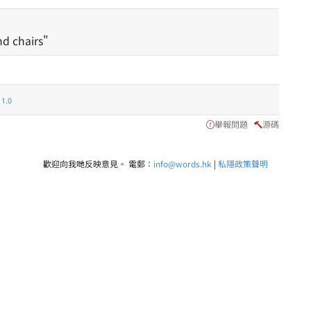
nd chairs"
.0
舉報問題
源碼
歡迎向我哋反映意見。 電郵：
info@words.hk
|
私隱政策聲明