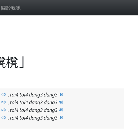
關於我哋
櫈櫈」
,
toi
4
toi
4
dang
3
dang
3
,
toi
4
toi
4
dang
3
dang
3
,
toi
4
toi
4
dang
3
dang
3
,
toi
4
toi
4
dang
3
dang
3