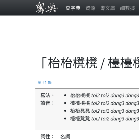
查字典
資源
粵文庫
細數據
「枱枱櫈櫈 / 檯檯
第 #1 條
寫法、
枱枱櫈櫈
toi
2
toi
2
dang
3
dang
3
讀音：
檯檯櫈櫈
toi
2
toi
2
dang
3
dang
3
枱枱凳凳
toi
2
toi
2
dang
3
dang
3
檯檯凳凳
toi
2
toi
2
dang
3
dang
3
詞性：
名詞