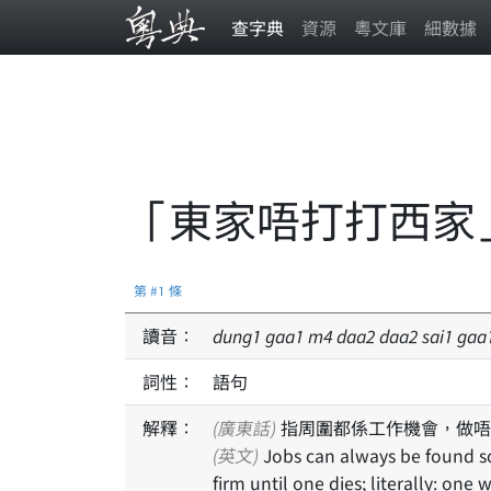
查字典
資源
粵文庫
細數據
「東家唔打打西家
第 #1 條
讀音：
dung
1
gaa
1
m
4
daa
2
daa
2
sai
1
gaa
詞性：
語句
解釋：
(廣東話)
指周圍都係工作機會，做唔
(英文)
Jobs can always be found somewhere, one does not need to work for the same
firm until one dies; literally: on