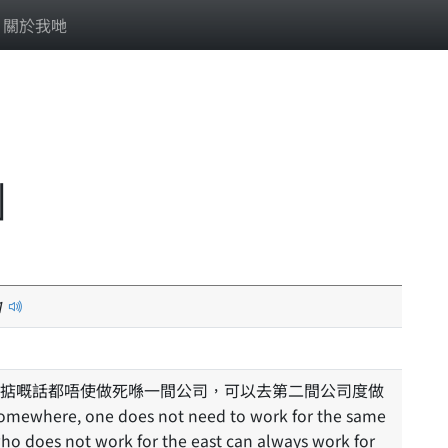
關於我哋
」
1
掂嘅話都唔使做死喺一間公司，可以去第二間公司度做
e who does not work for the east can always work for