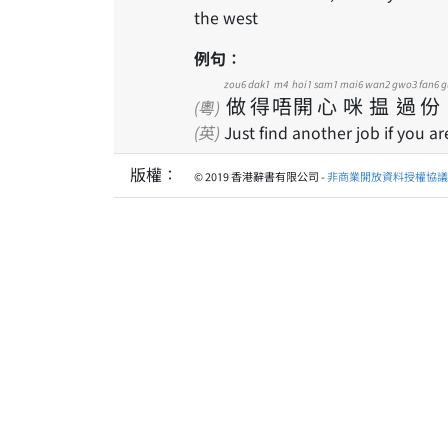
the west
例句：
zou6
dak1
m4
hoi1
sam1
mai6
wan2
gwo3
fan6
g
做
得
唔
開
心
咪
揾
過
份
(粵)
(英)
Just find another job if you a
版權：
© 2019 香港辭書有限公司 -
非商業開放資料授權協議 1