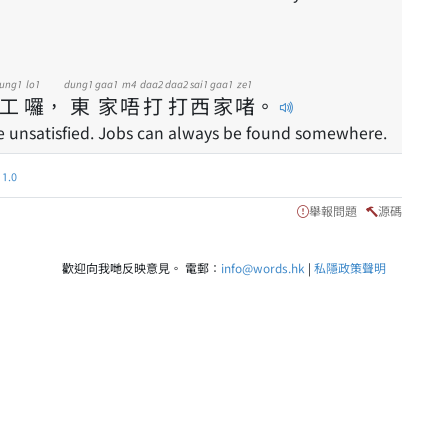
ung1
lo1
dung1
gaa1
m4
daa2
daa2
sai1
gaa1
ze1
工
囉
，
東
家
唔
打
打
西
家
啫
。
re unsatisfied. Jobs can always be found somewhere.
.0
舉報問題
源碼
歡迎向我哋反映意見。 電郵：
info@words.hk
|
私隱政策聲明