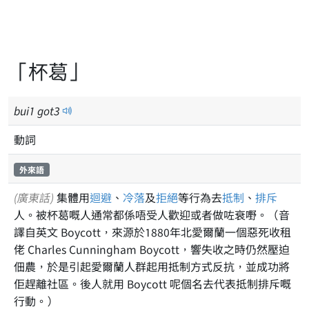
「杯葛」
bui
1
got
3
動詞
外來語
(廣東話)
集體用
迴避
、
冷落
及
拒絕
等行為去
抵制
、
排斥
人。被杯葛嘅人通常都係唔受人歡迎或者做咗衰嘢。（音
譯自英文 Boycott，來源於1880年北愛爾蘭一個惡死收租
佬 Charles Cunningham Boycott，響失收之時仍然壓迫
佃農，於是引起愛爾蘭人群起用抵制方式反抗，並成功將
佢趕離社區。後人就用 Boycott 呢個名去代表抵制排斥嘅
行動。）