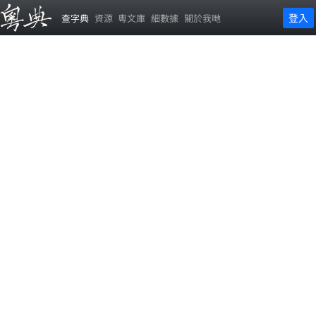
登入
查字典
資源
粵文庫
細數據
關於我哋