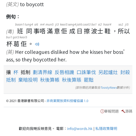
(英文)
to boycott
例句：
baan1
tung4
si6
m4
mun5
ji3
keoi5
seng4
jat6
caat3
bo1
si2
haai4
so2
ji5
班
同
事
唔
滿
意
佢
成
日
擦
波
士
鞋
，
所
以
(粵)
bui1
got3
keoi5
杯
葛
佢
。
(英)
Her colleagues disliked how she kisses her boss'
ass, so they boycotted her.
攘
杯
抵制
劃清界線
反唇相譏
口誅筆伐
另起爐灶
封殺
抵制
棄暗投明
秋後算帳
秋後算賬
罷黜
(部份類近詞彙取自
ToastyNews
數據分析)
© 2021 香港辭書有限公司 -
非商業開放資料授權協議 1.0
舉報問題
源碼
歡迎向我哋反映意見。 電郵：
info@words.hk
|
私隱政策聲明