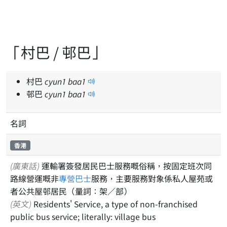
「村巴 / 邨巴」
村巴
cyun
1
baa
1
邨巴
cyun
1
baa
1
名詞
香港
(廣東話)
運輸署簽發居民巴士服務嘅俗稱，按固定班次同
路線營運嘅非
專營
巴士
服務，主要服務對象係私人屋苑或
者公共屋邨居民（量詞：架／部）
(英文)
Residents' Service, a type of non-franchised
public bus service; literally: village bus