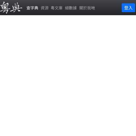
登入
查字典
資源
粵文庫
細數據
關於我哋