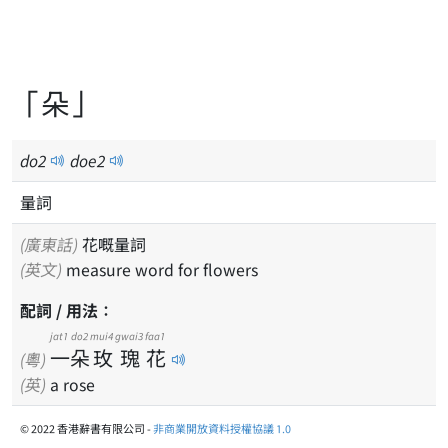
「朵」
do
2
doe
2
量詞
(廣東話)
花嘅量詞
(英文)
measure word for flowers
配詞 / 用法：
jat1
do2
mui4
gwai3
faa1
一
朵
玫
瑰
花
(粵)
(英)
a rose
© 2022 香港辭書有限公司 -
非商業開放資料授權協議 1.0