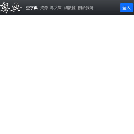
登入
查字典
資源
粵文庫
細數據
關於我哋