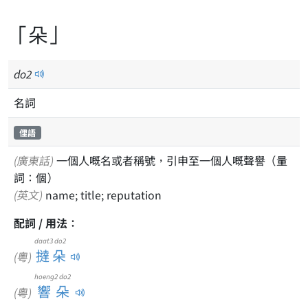
「朵」
do
2
名詞
俚語
(廣東話)
一個人嘅名或者稱號，引申至一個人嘅聲譽（量
詞：個）
(英文)
name; title; reputation
配詞 / 用法：
daat3 do2
撻朵
(粵)
hoeng2 do2
響朵
(粵)