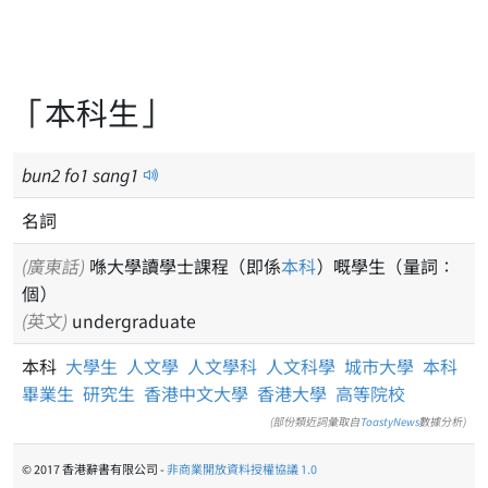
「本科生」
bun
2
fo
1
sang
1
名詞
(廣東話)
喺大學讀學士課程（即係
本科
）嘅學生（量詞：
個）
(英文)
undergraduate
本科
大學生
人文學
人文學科
人文科學
城市大學
本科
畢業生
研究生
香港中文大學
香港大學
高等院校
(部份類近詞彙取自
ToastyNews
數據分析)
© 2017 香港辭書有限公司 -
非商業開放資料授權協議 1.0