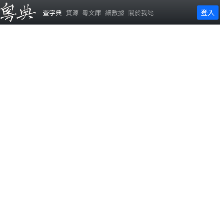
登入
查字典
資源
粵文庫
細數據
關於我哋