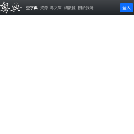
登入
查字典
資源
粵文庫
細數據
關於我哋