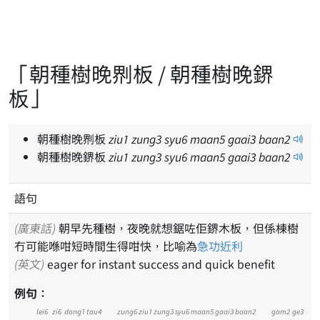
「朝種樹晚𠝹板 / 朝種樹晚鎅
板」
朝種樹晚𠝹板
ziu
1
zung
3
syu
6
maan
5
gaai
3
baan
2
朝種樹晚鎅板
ziu
1
zung
3
syu
6
maan
5
gaai
3
baan
2
語句
(廣東話)
朝早先種樹，夜晚就想鋸咗佢鎅木板，但係棟樹
冇可能喺咁短時間生得咁快，比喻為
急功近利
(英文)
eager for instant success and quick benefit
例句：
lei6
zi6
dong1
tau4
zung6
ziu1
zung3
syu6
maan5
gaai3
baan2
gam2
ge3