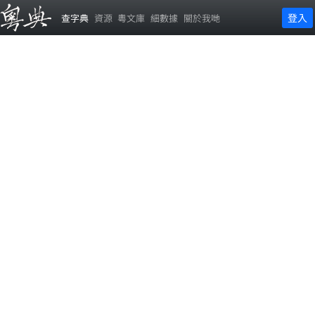
登入
查字典
資源
粵文庫
細數據
關於我哋