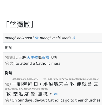
「望彌撒」
mong
6
nei
4
saat
3
mong
6
mei
4
saat
3
動詞
(廣東話)
出席
天主教
嘅
彌撒
活動
(英文)
to attend a Catholic mass
例句：
jat1
dou3
lai5
baai3
jat6
kin4
sing4
ge3
tin1
zyu2
gaau3
tou4
zau6
wui5
heoi3
一
到
禮
拜
日
，
虔
誠
嘅
天
主
教
徒
就
會
去
(粵)
gaau3
tong2
go2
dou6
mong6
nei4
saat3
教
堂
嗰
度
望
彌
撒
。
(英)
On Sundays, devout Catholics go to their churches