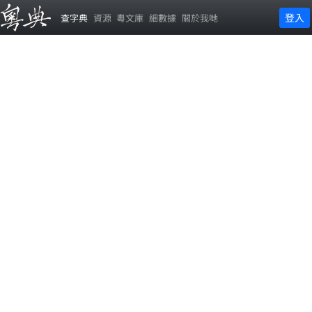
登入
查字典
資源
粵文庫
細數據
關於我哋