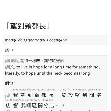
「望到頸都長」
mong
6
dou
3
geng
2
dou
1
coeng
4
語句
(廣東話)
期待一樣嘢，期待咗好耐
(英文)
to live in hope for a long time for something;
literally: to hope until the neck becomes long
例句：
ngo5
mong6
dou3
geng2
dou1
coeng4
zung1
jyu1
mong6
dou2
gaan1
ming4
我
望
到
頸
都
長
，
終
於
望
到
間
名
(粵)
dim3
hoeng2
ngo5
go2
keoi1
hoi1
fan1
dim3
店
響
我
嗰
區
開
分
店
。