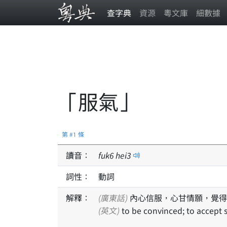
查字典
資源
粵文庫
細數據
「服氣」
第 #1 條
讀音：
fuk
6
hei
3
詞性：
動詞
解釋：
(廣東話)
內心信服，心甘情願，覺得
(英文)
to be convinced; to accept 