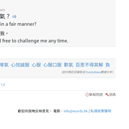
hei3
氣
？
 in a fair manner?
我。
el free to challenge me any time.
嗲氣
心悦誠服
心服
心服口服
歎氣
百思不得其解
負
(部份類近詞彙取自
ToastyNews
數據分析)
.0
舉報問題
源碼
歡迎向我哋反映意見。 電郵：
info@words.hk
|
私隱政策聲明