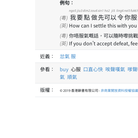
例句：
ngo5
jiu3
dim2
zou6
sin1
ho2
ji5
ling6
nei5
fuk6
我
要
點
做
先
可
以
令
你
服
(粵)
(英)
How can I settle this with you
(粵)
你唔服氣嘅話，可以隨時嚟挑戰
(英)
If you don't accept defeat, fe
近義：
忿氣
服
參看：
buy
心服
口直心快
唉聲嘆氣
嗲聲
氣
順氣
版權：
© 2019 香港辭書有限公司 -
非商業開放資料授權協議 1