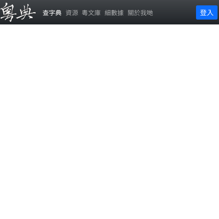
登入
查字典
資源
粵文庫
細數據
關於我哋