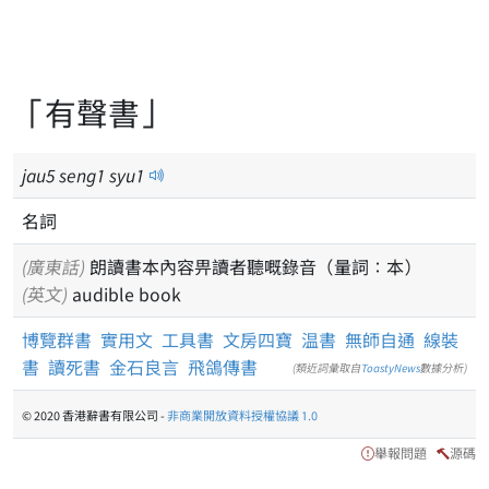
「有聲書」
jau
5
seng
1
syu
1
名詞
(廣東話)
朗讀書本內容畀讀者聽嘅錄音（量詞：本）
(英文)
audible book
博覽群書
實用文
工具書
文房四寶
温書
無師自通
線裝
書
讀死書
金石良言
飛鴿傳書
(類近詞彙取自
ToastyNews
數據分析)
© 2020 香港辭書有限公司 -
非商業開放資料授權協議 1.0
舉報問題
源碼