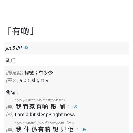
「有啲」
jau
5
di
1
副詞
(廣東話)
輕微；有少少
(英文)
a bit; slightly
例句：
ngo5
ji4
gaa1
jau5
di1
ngaan5
fan3
我
而
家
有
啲
眼
瞓
。
(粵)
(英)
I am a bit sleepy right now.
ngo5
zung6
hai6
jau5
di1
soeng2
gin3
keoi5
我
仲
係
有
啲
想
見
佢
。
(粵)