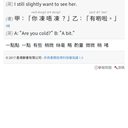
(英)
I still slightly want to see her.
nei5
dung3
m4
dung3
jau5
di1
laa1
甲
：
「
你
凍
唔
凍
？
」
乙
：
「
有
啲
啦
。
」
(粵)
(英)
A: "Are you cold?" B: "A bit."
一點點 一點 有些 稍微 絲毫 略 酌量 微微 稍 啫
© 2017 香港辭書有限公司 -
非商業開放資料授權協議 1.0
舉報問題
源碼