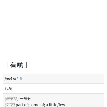
「有啲」
jau
5
di
1
代詞
(廣東話)
一部分
(英文)
part of; some of; a little/few