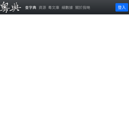
登入
查字典
資源
粵文庫
細數據
關於我哋