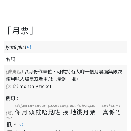
「月票」
jyut
6
piu
3
名詞
(廣東話)
以月份作單位，可供持有人喺一個月裏面無限次
使用嘅入場票或者車飛（量詞：張）
(英文)
monthly ticket
例句：
nei5
jyut6
tau4
zau6
m4
gin3
zo2
zoeng1
dei6
tit3
jyut6
piu3
zan1
hai6
m4
你
月
頭
就
唔
見
咗
張
地
鐵
月
票
，
真
係
唔
(粵)
dai2
抵
。