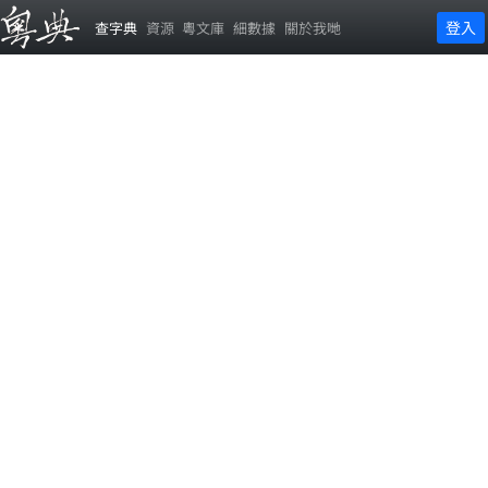
登入
查字典
資源
粵文庫
細數據
關於我哋