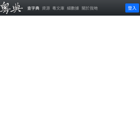
登入
查字典
資源
粵文庫
細數據
關於我哋