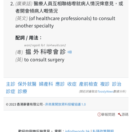
(廣東話)
醫療人員互相聯絡嚟就病人情況俾意見，或
者開會傾病人嘅情況
(英文)
(of healthcare professionals) to consult
another specialty
配詞 / 用法：
wan2
ngoi6
fo1
lai4
wui6
can2
揾
外
科
嚟
會
診
(粵)
(英)
to consult surgery
主診
保外就醫
婦產科
應診
收症
產前檢查
複診
診治
診症
診療
(類近詞彙取自
ToastyNews
數據分析)
© 2023 香港辭書有限公司 -
非商業開放資料授權協議 1.0
舉報問題
源碼
歡迎向我哋反映意見。 電郵：
info@words.hk
|
私隱政策聲明