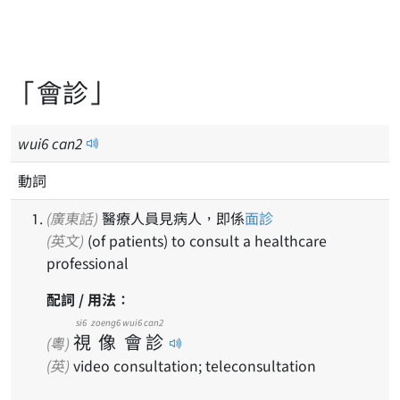
「會診」
wui
6
can
2
動詞
(廣東話)
醫療人員見病人，即係
面診
(英文)
(of patients) to consult a healthcare
professional
配詞 / 用法：
si6
zoeng6
wui6
can2
視
像
會
診
(粵)
(英)
video consultation; teleconsultation