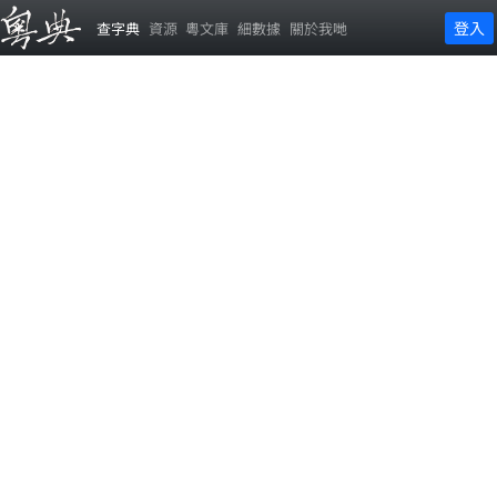
登入
查字典
資源
粵文庫
細數據
關於我哋