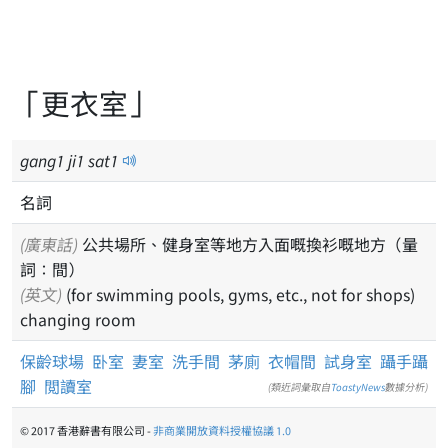
「更衣室」
gang
1
ji
1
sat
1
名詞
(廣東話)
公共場所、健身室等地方入面嘅換衫嘅地方（量
詞：間）
(英文)
(for swimming pools, gyms, etc., not for shops)
changing room
保齡球場
卧室
妻室
洗手間
茅廁
衣帽間
試身室
躡手躡
腳
閲讀室
(類近詞彙取自
ToastyNews
數據分析)
© 2017 香港辭書有限公司 -
非商業開放資料授權協議 1.0