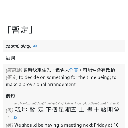
「暫定」
zaam
6
ding
6
動詞
(廣東話)
暫時決定住先，但係未
作實
，可能仲會有改動
(英文)
to decide on something for the time being; to
make a provisional arrangement
例句：
ngo5
dei6
zaam6
ding6
haa6
go3
sing1
kei4
ng5
soeng6
zau3
sap6
dim2
hoi1
wui2
我
哋
暫
定
下
個
星
期
五
上
晝
十
點
開
會
(粵)
。
(英)
We should be having a meeting next Friday at 10