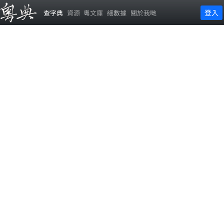
登入
查字典
資源
粵文庫
細數據
關於我哋