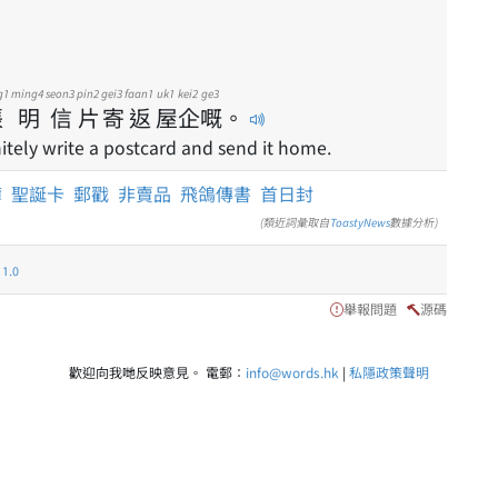
g1
ming4
seon3
pin2
gei3
faan1
uk1
kei2
ge3
張
明
信
片
寄
返
屋
企
嘅
。
nitely write a postcard and send it home.
簿
聖誕卡
郵戳
非賣品
飛鴿傳書
首日封
(類近詞彙取自
ToastyNews
數據分析)
.0
舉報問題
源碼
歡迎向我哋反映意見。 電郵：
info@words.hk
|
私隱政策聲明