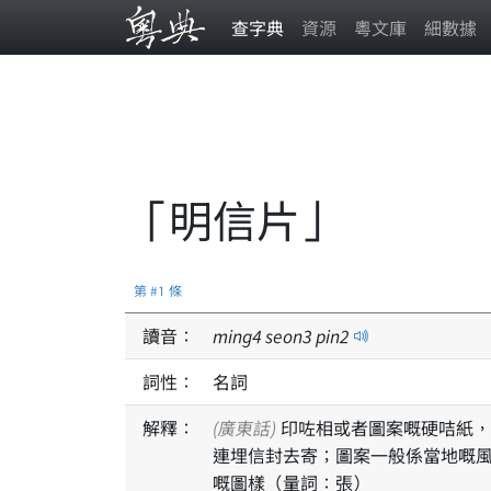
查字典
資源
粵文庫
細數據
「明信片」
第 #1 條
讀音：
ming
4
seon
3
pin
2
詞性：
名詞
解釋：
(廣東話)
印咗相或者圖案嘅硬咭紙，通常喺去旅行嘅時候喺當地寄俾朋友，作為留念，唔使
連埋信封去寄；圖案一般係當地嘅
嘅圖樣（量詞：張）