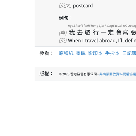
(英文)
postcard
例句：
ngo5
heoi3
leoi5
hang4
jat1
ding6
wui5
se2
zoen
我
去
旅
行
一
定
會
寫
(粵)
(英)
When I travel abroad, I'll defi
參看：
原稿紙
墨硯
影印本
手抄本
日記
版權：
© 2023 香港辭書有限公司 -
非商業開放資料授權協議 1