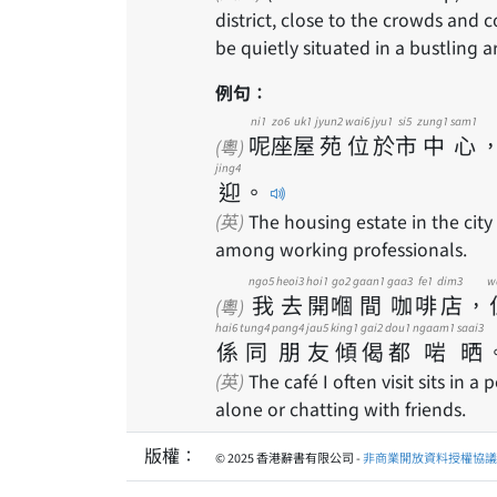
district, close to the crowds and
be quietly situated in a bustling a
例句：
ni1
zo6
uk1
jyun2
wai6
jyu1
si5
zung1
sam1
呢
座
屋
苑
位
於
市
中
心
(粵)
jing4
迎
。
(英)
The housing estate in the city
among working professionals.
ngo5
heoi3
hoi1
go2
gaan1
gaa3
fe1
dim3
w
我
去
開
嗰
間
咖
啡
店
，
(粵)
hai6
tung4
pang4
jau5
king1
gai2
dou1
ngaam1
saai3
係
同
朋
友
傾
偈
都
啱
晒
(英)
The café I often visit sits in a 
alone or chatting with friends.
版權：
© 2025 香港辭書有限公司 -
非商業開放資料授權協議 1