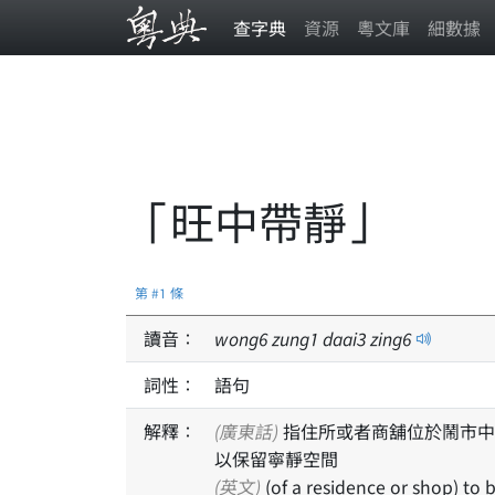
查字典
資源
粵文庫
細數據
「旺中帶靜」
第 #1 條
讀音：
wong
6
zung
1
daai
3
zing
6
詞性：
語句
解釋：
(廣東話)
指住所或者商舖位於鬧市中相對少人嘅地帶，既唔會遠離人流或者物資供應，亦可
以保留寧靜空間
(英文)
(of a residence or shop) to be located in a relatively quiet spot within a busy