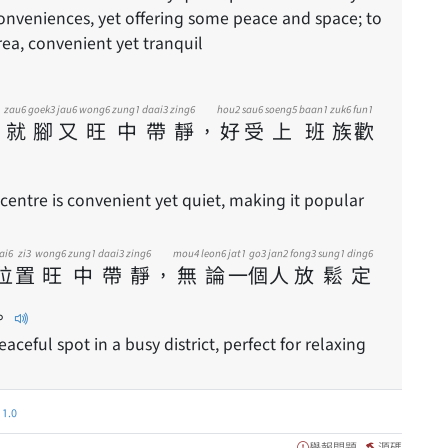
 conveniences, yet offering some peace and space; to
rea, convenient yet tranquil
zau6
goek3
jau6
wong6
zung1
daai3
zing6
hou2
sau6
soeng5
baan1
zuk6
fun1
，
就
腳
又
旺
中
帶
靜
，
好
受
上
班
族
歡
 centre is convenient yet quiet, making it popular
ai6
zi3
wong6
zung1
daai3
zing6
mou4
leon6
jat1
go3
jan2
fong3
sung1
ding6
位
置
旺
中
帶
靜
，
無
論
一
個
人
放
鬆
定
。
peaceful spot in a busy district, perfect for relaxing
.0
舉報問題
源碼