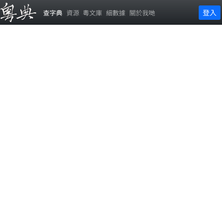
登入
查字典
資源
粵文庫
細數據
關於我哋