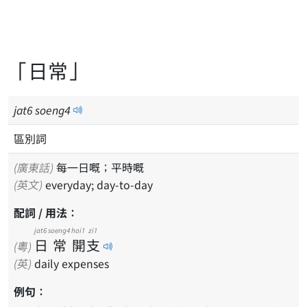
「日常」
jat
6
soeng
4
區別詞
(廣東話)
每一日嘅；平時嘅
(英文)
everyday; day-to-day
配詞 / 用法：
jat6
soeng4
hoi1
zi1
日
常
開
支
(粵)
(英)
daily expenses
例句：