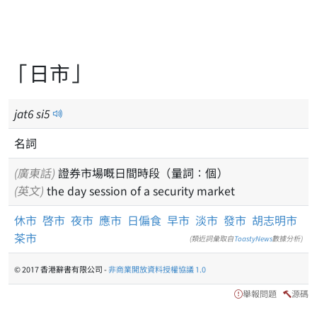
「日市」
jat
6
si
5
名詞
(廣東話)
證券市場嘅日間時段（量詞：個）
(英文)
the day session of a security market
休市
啓市
夜市
應市
日偏食
早市
淡市
發市
胡志明市
茶市
(類近詞彙取自
ToastyNews
數據分析)
© 2017 香港辭書有限公司 -
非商業開放資料授權協議 1.0
舉報問題
源碼