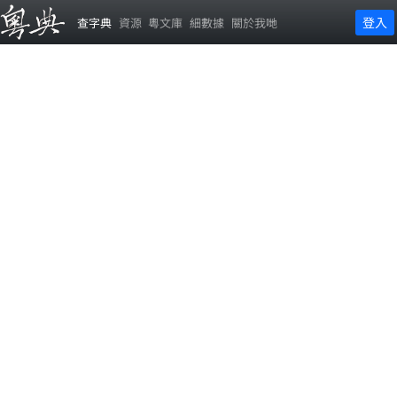
登入
查字典
資源
粵文庫
細數據
關於我哋