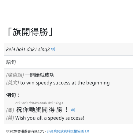
「旗開得勝」
kei
4
hoi
1
dak
1
sing
3
語句
(廣東話)
一開始就成功
(英文)
to win speedy success at the beginning
例句：
zuk1
nei5
dei6
kei4
hoi1
dak1
sing3
祝
你
哋
旗
開
得
勝
！
(粵)
(英)
Wish you all a speedy success!
© 2020 香港辭書有限公司 -
非商業開放資料授權協議 1.0