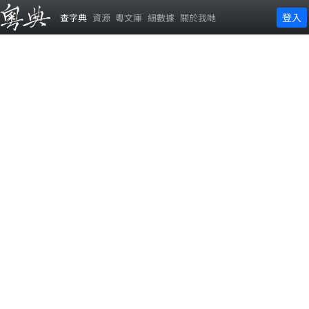
登入
查字典
資源
粵文庫
細數據
關於我哋