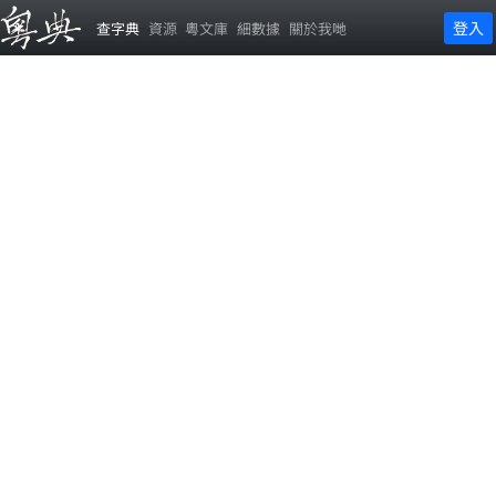
登入
查字典
資源
粵文庫
細數據
關於我哋