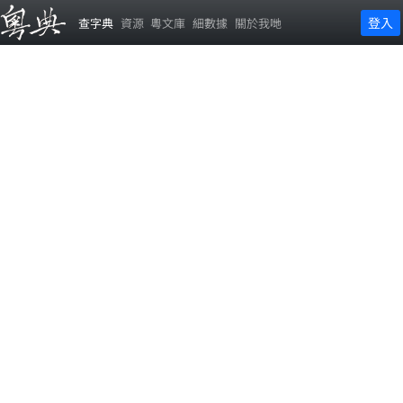
登入
查字典
資源
粵文庫
細數據
關於我哋