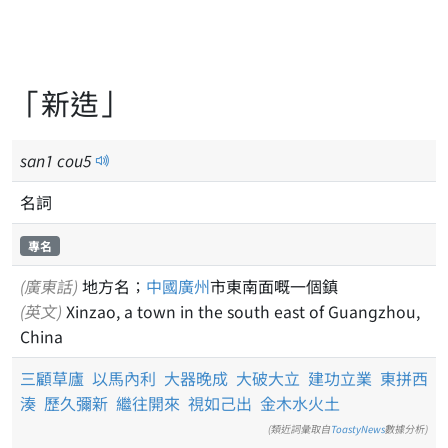
「新造」
san
1
cou
5
名詞
專名
(廣東話)
地方名；
中國
廣州
市東南面嘅一個鎮
(英文)
Xinzao, a town in the south east of Guangzhou,
China
三顧草廬
以馬內利
大器晚成
大破大立
建功立業
東拼西
湊
歷久彌新
繼往開來
視如己出
金木水火土
(類近詞彙取自
ToastyNews
數據分析)