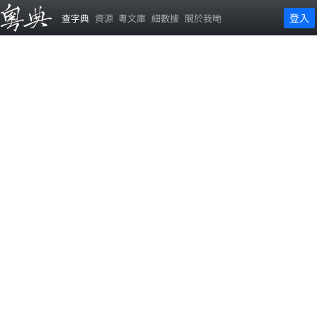
登入
查字典
資源
粵文庫
細數據
關於我哋