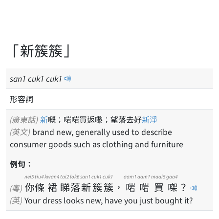
「新簇簇」
san
1
cuk
1
cuk
1
形容詞
(廣東話)
新
嘅；啱啱買返嚟；望落去好
新淨
(英文)
brand new, generally used to describe
consumer goods such as clothing and furniture
例句：
nei5
tiu4
kwan4
tai2
lok6
san1
cuk1
cuk1
aam1
aam1
maai5
gaa4
你
條
裙
睇
落
新
簇
簇
，
啱
啱
買
㗎
？
(粵)
(英)
Your dress looks new, have you just bought it?