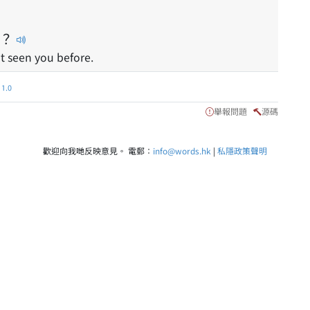
？
t seen you before.
.0
舉報問題
源碼
歡迎向我哋反映意見。 電郵：
info@words.hk
|
私隱政策聲明