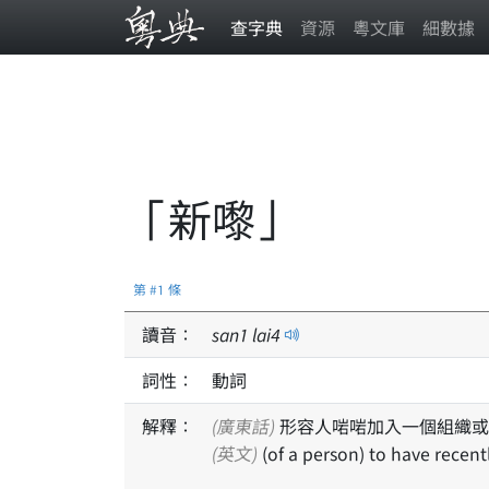
查字典
資源
粵文庫
細數據
「新嚟」
第 #1 條
讀音：
san
1
lai
4
詞性：
動詞
解釋：
(廣東話)
形容人啱啱加入一個組織或
(英文)
(of a person) to have recent