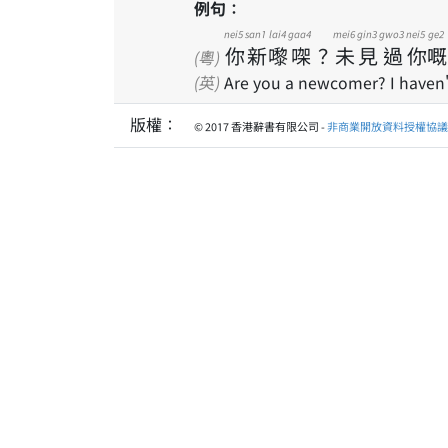
例句：
nei5
san1
lai4
gaa4
mei6
gin3
gwo3
nei5
ge2
你
新
嚟
㗎
？
未
見
過
你
嘅
(粵)
(英)
Are you a newcomer? I haven'
版權：
© 2017 香港辭書有限公司 -
非商業開放資料授權協議 1