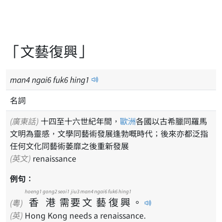
「文藝復興」
man
4
ngai
6
fuk
6
hing
1
名詞
(廣東話)
十四至十六世紀年間，
歐洲
各國以古希臘同羅馬
文明為靈感，文學同藝術發展逢勃嘅時代；後來亦都泛指
任何文化同藝術萎靡之後重新發展
(英文)
renaissance
例句：
hoeng1
gong2
seoi1
jiu3
man4
ngai6
fuk6
hing1
香
港
需
要
文
藝
復
興
。
(粵)
(英)
Hong Kong needs a renaissance.