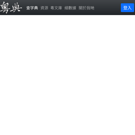
登入
查字典
資源
粵文庫
細數據
關於我哋