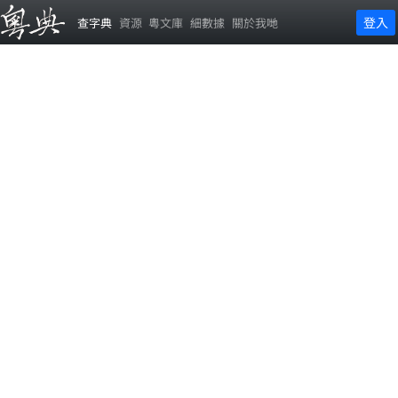
登入
查字典
資源
粵文庫
細數據
關於我哋