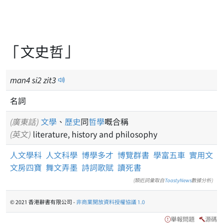
「文史哲」
man
4
si
2
zit
3
名詞
(廣東話)
文學
、
歷史
同
哲學
嘅合稱
(英文)
literature, history and philosophy
人文學科
人文科學
博學多才
博覽群書
學富五車
實用文
文房四寶
舞文弄墨
詩詞歌賦
讀死書
(類近詞彙取自
ToastyNews
數據分析)
© 2021 香港辭書有限公司 -
非商業開放資料授權協議 1.0
舉報問題
源碼