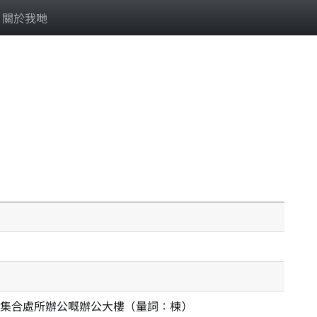
關於我哋
集合處所辦公嘅辦公大樓（量詞：棟）