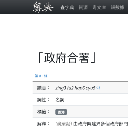
查字典
資源
粵文庫
細數據
「政府合署」
第 #1 條
讀音：
zing
3
fu
2
hap
6
cyu
5
詞性：
名詞
標籤：
香港
解釋：
(廣東話)
由政府興建畀多個政府部門