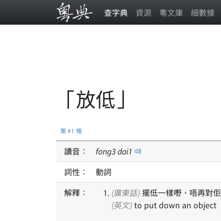
查字典
資源
粵文庫
細數據
「放低」
第 #1 條
讀音：
fong
3
dai
1
詞性：
動詞
解釋：
(廣東話)
擺低一樣嘢，唔再對佢
(英文)
to put down an object