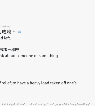
u2
zo2
laa3
走
咗
喇
。
d left.
或者一樣嘢
hink about someone or something
 relief; to have a heavy load taken off one's
3
nin4
cin4
ge3
si6
laa3
daan6
hai6
ngo5
dou3
ji4
gaa1
dou1
zung6
mei6
fong3