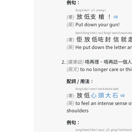
例句：
fong3
dai1
zi1
coeng1
放
低
支
槍
！
(粵)
(英)
Put down your gun!
keoi5
fong3
dai1
zo2
fung1
seon3
zau6
za
佢
放
低
咗
封
信
就
(粵)
(英)
He put down the letter an
(廣東話)
唔再理、唔再諗一個人
(英文)
to no longer care or t
配詞 / 用法：
fong3
dai1
sam1 tau4 daai6 sek6
放
低
心頭大石
(粵)
(英)
to feel an intense sense of
shoulders
例句：
tung4
keoi5
fan1
sau2
ji5
ging1
hai6
bun