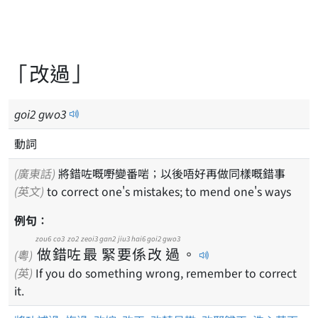
「改過」
goi
2
gwo
3
動詞
(廣東話)
將錯咗嘅嘢變番啱；以後唔好再做同樣嘅錯事
(英文)
to correct one's mistakes; to mend one's ways
例句：
zou6
co3
zo2
zeoi3
gan2
jiu3
hai6
goi2
gwo3
做
錯
咗
最
緊
要
係
改
過
。
(粵)
(英)
If you do something wrong, remember to correct
it.