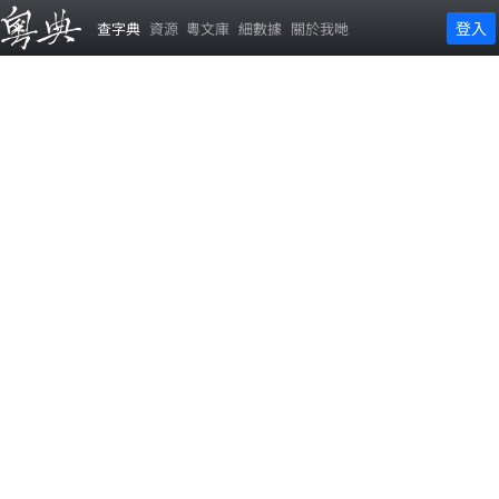
登入
查字典
資源
粵文庫
細數據
關於我哋