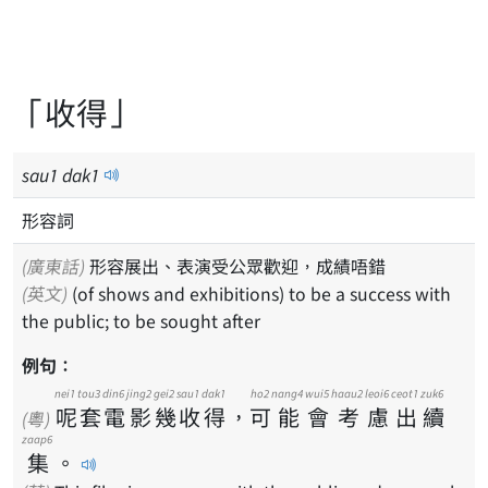
「收得」
sau
1
dak
1
形容詞
(廣東話)
形容展出、表演受公眾歡迎，成績唔錯
(英文)
(of shows and exhibitions) to be a success with
the public; to be sought after
例句：
nei1
tou3
din6
jing2
gei2
sau1
dak1
ho2
nang4
wui5
haau2
leoi6
ceot1
zuk6
呢
套
電
影
幾
收
得
，
可
能
會
考
慮
出
續
(粵)
zaap6
集
。