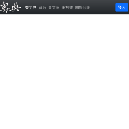
登入
查字典
資源
粵文庫
細數據
關於我哋