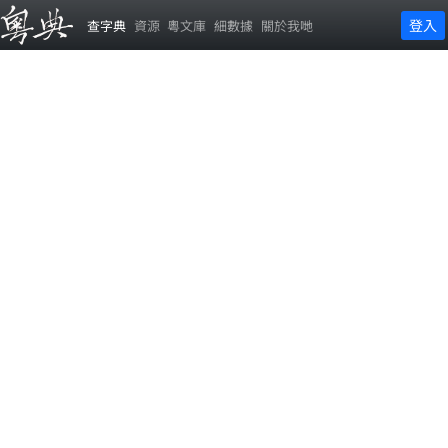
登入
查字典
資源
粵文庫
細數據
關於我哋