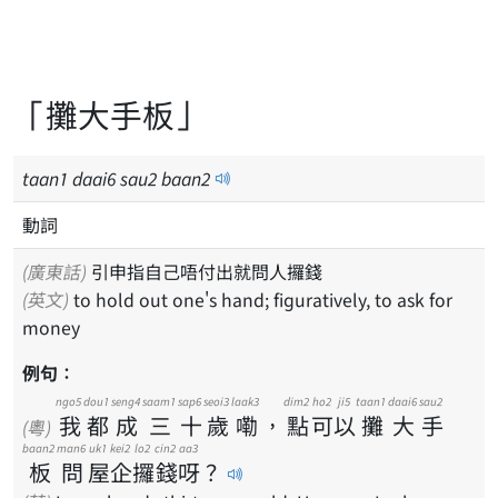
「攤大手板」
taan
1
daai
6
sau
2
baan
2
動詞
(廣東話)
引申指自己唔付出就問人攞錢
(英文)
to hold out one's hand; figuratively, to ask for
money
例句：
ngo5
dou1
seng4
saam1
sap6
seoi3
laak3
dim2
ho2
ji5
taan1
daai6
sau2
我
都
成
三
十
歲
嘞
，
點
可
以
攤
大
手
(粵)
baan2
man6
uk1
kei2
lo2
cin2
aa3
板
問
屋
企
攞
錢
呀
？