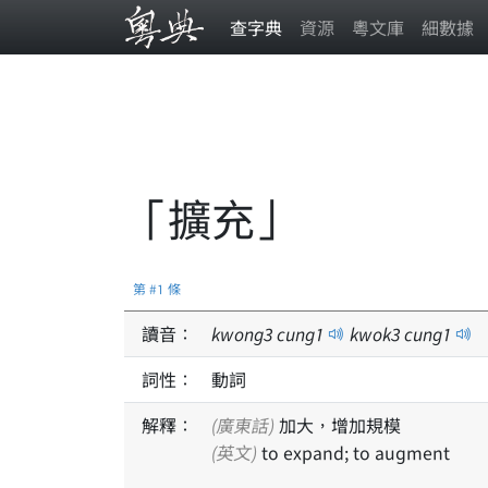
查字典
資源
粵文庫
細數據
「擴充」
第 #1 條
讀音：
kwong
3
cung
1
kwok
3
cung
1
詞性：
動詞
解釋：
(廣東話)
加大，增加規模
(英文)
to expand; to augment