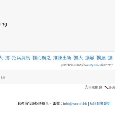
ding
大
撐
招兵買馬
推而廣之
推陳出新
擴大
擴容
擴展
擴
(部份類近詞彙取自
ToastyNews
數據分析)
.0
舉報問題
源碼
歡迎向我哋反映意見。 電郵：
info@words.hk
|
私隱政策聲明