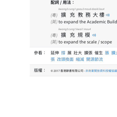
配詞 / 用法：
kwong3
cung1
gaau3
mou6
daai6
lau4
擴
充
教
務
大
樓
(粵)
(英)
to expand the Academic Buil
kwong3
cung1
kwai1
mou4
擴
充
規
模
(粵)
(英)
to expand the scale / scope
參看：
延伸
撐
展 壯大 擴張 催生
脹
擴
張
改頭換面
縮減
開源節流
版權：
© 2017 香港辭書有限公司 -
非商業開放資料授權協議 1