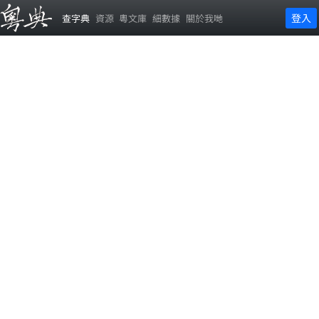
登入
查字典
資源
粵文庫
細數據
關於我哋