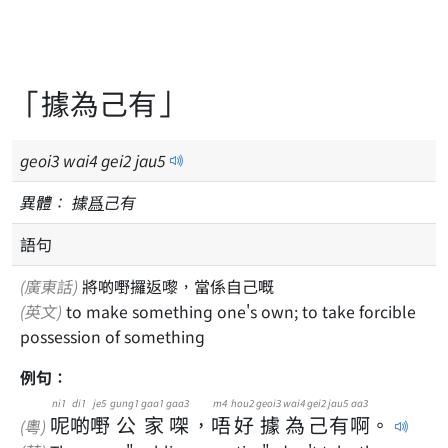
「據為己有」
geoi
3
wai
4
gei
2
jau
5
異體：
據
爲
己有
語句
(廣東話)
將啲嘢攞返嚟，當係自己嘅
(英文)
to make something one's own; to take forcible
possession of something
例句：
ni1
di1
je5
gung1
gaa1
gaa3
m4
hou2
geoi3
wai4
gei2
jau5
aa3
呢
啲
嘢
公
家
㗎
，
唔
好
據
為
己
有
啊
。
(粵)