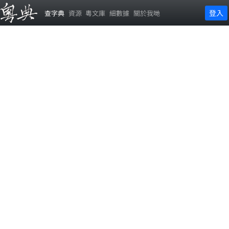
登入
查字典
資源
粵文庫
細數據
關於我哋