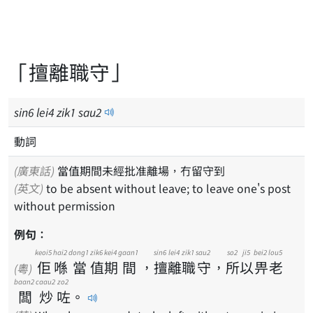
「擅離職守」
sin
6
lei
4
zik
1
sau
2
動詞
(廣東話)
當值期間未經批准離場，冇留守到
(英文)
to be absent without leave; to leave one's post
without permission
例句：
keoi5
hai2
dong1
zik6
kei4
gaan1
sin6
lei4
zik1
sau2
so2
ji5
bei2
lou5
佢
喺
當
值
期
間
，
擅
離
職
守
，
所
以
畀
老
(粵)
baan2
caau2
zo2
闆
炒
咗
。