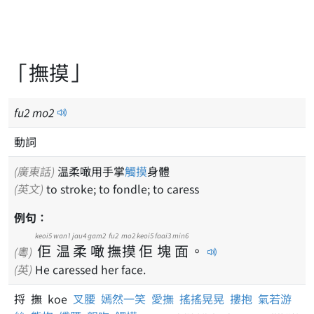
「撫摸」
fu
2
mo
2
動詞
(廣東話)
温柔噉用手掌
觸摸
身體
(英文)
to stroke; to fondle; to caress
例句：
keoi5
wan1
jau4
gam2
fu2
mo2
keoi5
faai3
min6
佢
温
柔
噉
撫
摸
佢
塊
面
。
(粵)
(英)
He caressed her face.
捋 撫 koe
叉腰
嫣然一笑
愛撫
搖搖晃晃
摟抱
氣若游