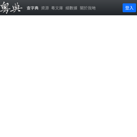
登入
查字典
資源
粵文庫
細數據
關於我哋