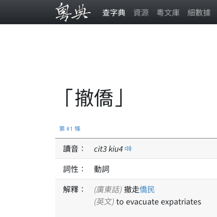
查字典
資源
粵文庫
細數據
「撤僑」
第 #1 條
讀音：
cit
3
kiu
4
詞性：
動詞
解釋：
(廣東話)
撤走
僑民
(英文)
to evacuate expatriates