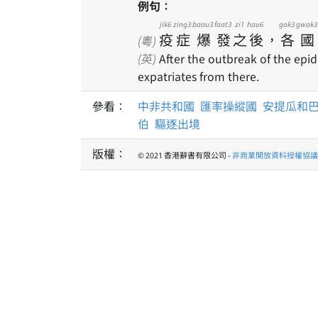
例句：
jik6
zing3
baau3
faat3
zi1
hau6
gok3
gwok3
疫
症
爆
發
之
後
，
各
國
(粵)
(英)
After the outbreak of the epi
expatriates from there.
參看：
中非共和國
匯率操縱國
安提瓜和
伯
驅逐出境
版權：
© 2021 香港辭書有限公司 -
非商業開放資料授權協議 1