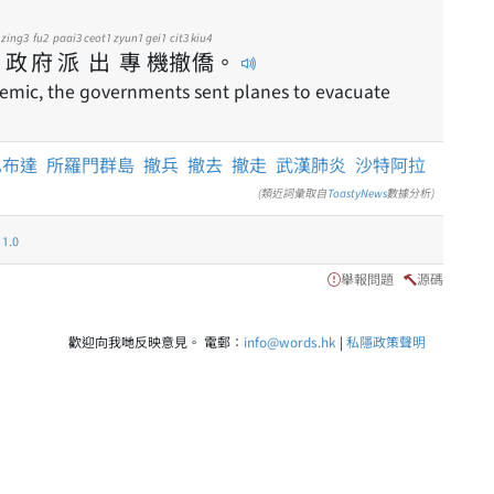
zing3
fu2
paai3
ceot1
zyun1
gei1
cit3
kiu4
政
府
派
出
專
機
撤
僑
。
demic, the governments sent planes to evacuate
巴布達
所羅門群島
撤兵
撤去
撤走
武漢肺炎
沙特阿拉
(類近詞彙取自
ToastyNews
數據分析)
.0
舉報問題
源碼
歡迎向我哋反映意見。 電郵：
info@words.hk
|
私隱政策聲明