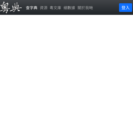
登入
查字典
資源
粵文庫
細數據
關於我哋