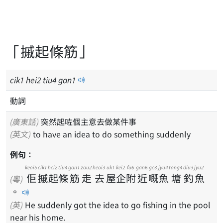
「摵起條筋」
cik
1
hei
2
tiu
4
gan
1
動詞
(廣東話)
突然起咗個主意去做某件事
(英文)
to have an idea to do something suddenly
例句：
keoi5
cik1
hei2
tiu4
gan1
zau2
heoi3
uk1
kei2
fu6
gan6
ge3
jyu4
tong4
diu3
jyu2
佢
摵
起
條
筋
走
去
屋
企
附
近
嘅
魚
塘
釣
魚
(粵)
。
(英)
He suddenly got the idea to go fishing in the pool
near his home.