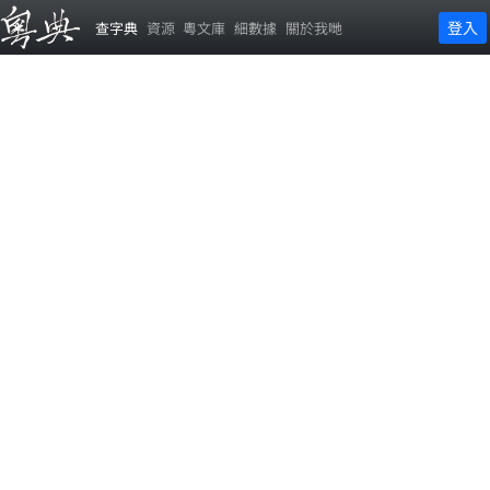
登入
查字典
資源
粵文庫
細數據
關於我哋