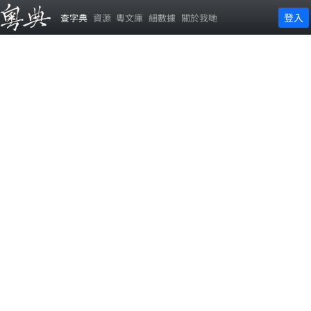
登入
查字典
資源
粵文庫
細數據
關於我哋