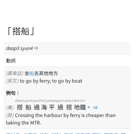
「搭船」
daap
3
syun
4
動詞
(廣東話)
坐
船
去其他地方
(英文)
to go by ferry; to go by boat
例句：
daap3
syun4
gwo3
hoi2
peng4
gwo3
daap3
dei6
tit3
搭
船
過
海
平
過
搭
地
鐵
。
(粵)
(英)
Crossing the harbour by ferry is cheaper than
taking the MTR.