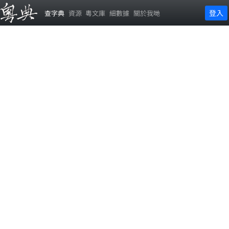
登入
查字典
資源
粵文庫
細數據
關於我哋