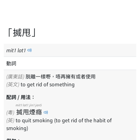
「搣甩」
mit
1
lat
1
動詞
(廣東話)
脱離一樣嘢，唔再擁有或者使用
(英文)
to get rid of something
配詞 / 用法：
mit1
lat1
jin1
jan5
搣
甩
煙
癮
(粵)
(英)
to quit smoking (to get rid of the habit of
smoking)