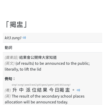
「揭盅」
kit
3
zung
1
動詞
(廣東話)
結果會公開俾大家知道
(英文)
(of results) to be announced to the public;
literally, to lift the lid
例句：
sing1
zung1
paai3
wai2
git3
gwo2
gam1
jat6
kit3
zung1
升
中
派
位
結
果
今
日
揭
盅
。
(粵)
(英)
The result of the secondary school places
allocation will be announced today.