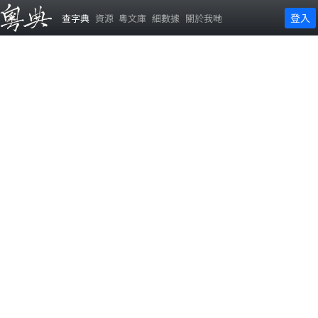
登入
查字典
資源
粵文庫
細數據
關於我哋