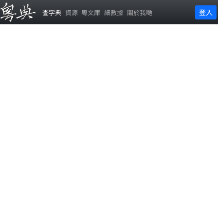
登入
查字典
資源
粵文庫
細數據
關於我哋