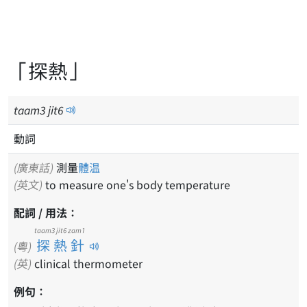
「探熱」
taam
3
jit
6
動詞
(廣東話)
測量
體温
(英文)
to measure one's body temperature
配詞 / 用法：
taam3 jit6 zam1
探熱針
(粵)
(英)
clinical thermometer
例句：