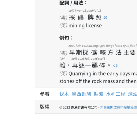
配詞 / 用法：
coi2
kwong3
paai4
ziu3
採
礦
牌
照
(粵)
(英)
mining license
例句：
zou2
kei4
coi2
kwong3
ge3
fong1
faat3
zyu2
jiu3
早
期
採
礦
嘅
方
法
主
要
(粵)
lei4
zoi3
zuk6
jat1
zok6
seoi3
離
，
再
逐
一
鑿
碎
。
(英)
Quarrying in the early days ma
stones off the rock mass and the
參看：
伐木
墨西哥灣
掘礦
水利工程
煉
版權：
© 2023 香港辭書有限公司 -
非商業開放資料授權協議 1