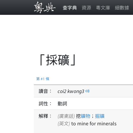
查字典
資源
粵文庫
細數據
「採礦」
第 #1 條
讀音：
coi
2
kwong
3
詞性：
動詞
解釋：
(廣東話)
挖
礦物
；
掘礦
(英文)
to mine for minerals