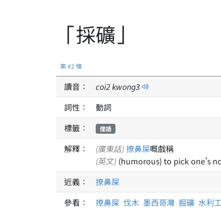
「採礦」
第 #2 條
讀音：
coi
2
kwong
3
詞性：
動詞
標籤：
俚語
解釋：
(廣東話)
撩鼻屎
嘅戲稱
(英文)
(humorous) to pick one's n
近義：
撩鼻屎
參看：
撩鼻屎
伐木
墨西哥灣
掘礦
水利