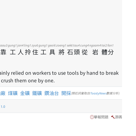
kaau3
gung1
jan4
ling1
zyu6
gung1
geoi6
zoeng1
sek6
tau4
cung4
ngaam4
tai2
fan1
靠
工
人
拎
住
工
具
將
石
頭
從
岩
體
分
inly relied on workers to use tools by hand to break
n crush them one by one.
油廠
煤礦
金礦
鐵礦
鑽油台
開採
(類近詞彙取自
ToastyNews
數據分析)
.0
舉報問題
源碼