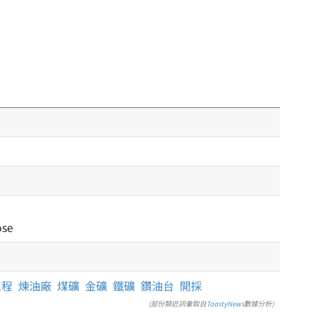
ose
工程
煉油廠
煤礦
金礦
鐵礦
鑽油台
開採
(部份類近詞彙取自
ToastyNews
數據分析)