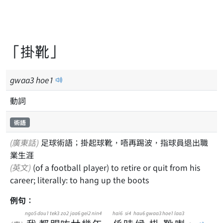
「掛靴」
gwaa
3
hoe
1
動詞
術語
(廣東話)
足球術語；掛起球靴，唔再踢波，指球員退出職
業生涯
(英文)
(of a football player) to retire or quit from his
career; literally: to hang up the boots
例句：
ngo5
dou1
tek3
zo2
jaa6
gei2
nin4
hai6
si4
hau6
gwaa3
hoe1
laa3