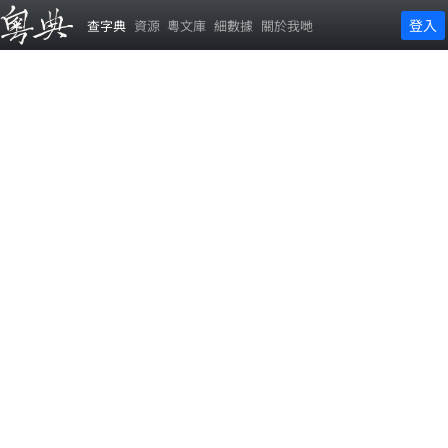
登入
查字典
資源
粵文庫
細數據
關於我哋