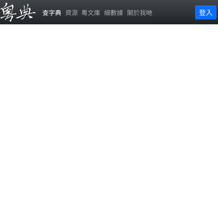
登入
查字典
資源
粵文庫
細數據
關於我哋