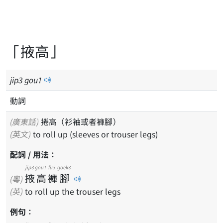
「掖高」
jip
3
gou
1
動詞
(廣東話)
捲高（衫袖或者褲腳）
(英文)
to roll up (sleeves or trouser legs)
配詞 / 用法：
jip3
gou1
fu3
goek3
掖
高
褲
腳
(粵)
(英)
to roll up the trouser legs
例句：