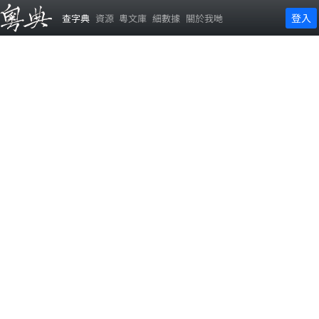
登入
查字典
資源
粵文庫
細數據
關於我哋