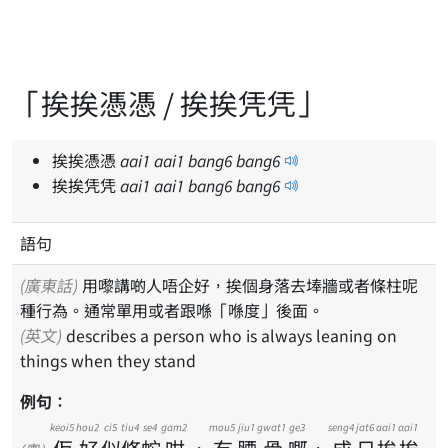
「挨挨憑憑 / 挨挨凭凭」
挨挨憑憑
aai
1
aai
1
bang
6
bang
6
挨挨凭凭
aai
1
aai
1
bang
6
bang
6
語句
(廣東話)
用嚟講啲人唔企好，挨個身落去埲牆或者條柱呢
種行為。通常單用或者跟喺「喺度」後面。
(英文)
describes a person who is always leaning on
things when they stand
例句：
keoi5
hou2
ci5
tiu4
se4
gam2
mou5
jiu1
gwat1
ge3
seng4
jat6
aai1
aai1